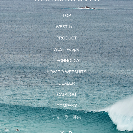
TOP
WEST is …
PRODUCT
WEST People
TECHNOLGY
HOW TO WETSUITS
DEALER
CATALOG
COMPANY
ディーラー募集