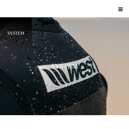
SYSTEM
S
Y
S
T
E
M