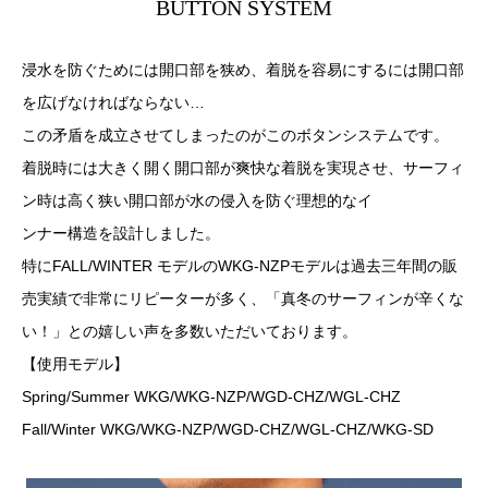
BUTTON SYSTEM
浸水を防ぐためには開口部を狭め、着脱を容易にするには開口部
を広げなければならない…
この矛盾を成立させてしまったのがこのボタンシステムです。
着脱時には大きく開く開口部が爽快な着脱を実現させ、サーフィ
ン時は高く狭い開口部が水の侵入を防ぐ理想的なイ
ンナー構造を設計しました。
特にFALL/WINTER モデルのWKG-NZPモデルは過去三年間の販
売実績で非常にリピーターが多く、「真冬のサーフィンが辛くな
い！」との嬉しい声を多数いただいております。
【使用モデル】
Spring/Summer WKG/WKG-NZP/WGD-CHZ/WGL-CHZ
Fall/Winter WKG/WKG-NZP/WGD-CHZ/WGL-CHZ/WKG-SD