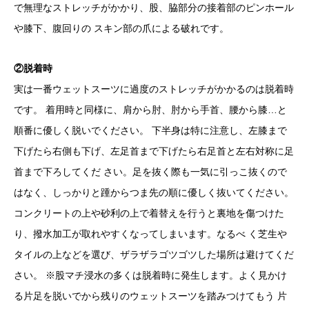
で無理なストレッチがかかり、股、脇部分の接着部のピンホール
や膝下、腹回りの スキン部の爪による破れです。
②脱着時
実は一番ウェットスーツに過度のストレッチがかかるのは脱着時
です。 着用時と同様に、肩から肘、肘から手首、腰から膝…と
順番に優しく脱いでください。 下半身は特に注意し、左膝まで
下げたら右側も下げ、左足首まで下げたら右足首と左右対称に足
首まで下ろしてくだ さい。足を抜く際も一気に引っこ抜くので
はなく、しっかりと踵からつま先の順に優しく抜いてください。
コンクリートの上や砂利の上で着替えを行うと裏地を傷つけた
り、撥水加工が取れやすくなってしまいます。なるべ く芝生や
タイルの上などを選び、ザラザラゴツゴツした場所は避けてくだ
さい。 ※股マチ浸水の多くは脱着時に発生します。よく見かけ
る片足を脱いでから残りのウェットスーツを踏みつけてもう 片