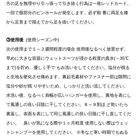
方の足を無理やり引っ張って引き抜く行為は一発レッドカード。
一回で股部分のピンホールが発生します。必ず順 番に両足を膝
から足首まで揃えてから足を抜いてください。
③使用後
(使用シーズン中)
次の使用まで１～２週間程度の場合 使用後なるべく放置せず、
早めに大きな容器にウェットスーツが浸かる程度の真水(～35℃
まで)を貯め、優しく手で もみ洗いをしてください。塩分が残る
と生地を硬化させ痛めます。裏起毛素材やファスナー部は隙間に
塩分や砂が残 りやすいため、しっかりと洗い流してください。
水洗い後、なるべく肩幅が広いハンガーを使用し、裏地を表にし
て風通しの良い日陰に干してください。８～９割ほ ど乾いたら
裏返し、表面を表にして同じ風通しの良い日陰に干し直してくだ
さい。 臭いが気になる際や１ヶ月程度 使用しない際はウェッ
トシャンプーを使用してください。 ※冬など寒い時期でもぬる