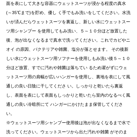
面を表にして大きな容器にウェットスーツが浸かる程度の真水
(～35℃まで)を貯め、優し く手でもみ洗いをしてください。水洗
いが済んだらウェットスーツを裏返し、新しい水にウェットスー
ツ用シャンプー を使用してもみ洗い、５～１０分ほど放置した
後、泡が出なくなるまで真水で洗ってください。これでカビやニ
オイ の原因、バクテリアや雑菌、塩分が落とせます。 その後新
しい水にウェットスーツ用ソフナーを使用しもみ洗い後５～１０
分ほど放置、すでに汚れや雑菌は落ちてい るため濯がずにウェ
ットスーツ用の肩幅が広いハンガーを使用し、裏地を表にして風
通しの良い日陰に干してくださ い。しっかりと乾いたら裏返
し、表面を表にして表面もしっかりと乾いたら室内のなるべく風
通しの良い冷暗所にて ハンガーにかけたまま保管してくださ
い。
※ウェットスーツ用シャンプー使用後は泡が出なくなるまで水で
洗ってください。ウェットスーツから出た汚れや雑菌 がそのま