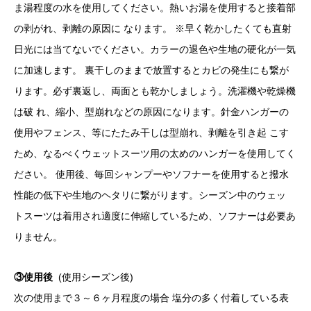
ま湯程度の水を使用してください。熱いお湯を使用すると接着部
の剥がれ、剥離の原因に なります。 ※早く乾かしたくても直射
日光には当てないでください。カラーの退色や生地の硬化が一気
に加速します。 裏干しのままで放置するとカビの発生にも繋が
ります。必ず裏返し、両面とも乾かしましょう。洗濯機や乾燥機
は破 れ、縮小、型崩れなどの原因になります。針金ハンガーの
使用やフェンス、等にたたみ干しは型崩れ、剥離を引き起 こす
ため、なるべくウェットスーツ用の太めのハンガーを使用してく
ださい。 使用後、毎回シャンプーやソフナーを使用すると撥水
性能の低下や生地のヘタリに繋がります。シーズン中のウェッ
トスーツは着用され適度に伸縮しているため、ソフナーは必要あ
りません。
③使用後
(使用シーズン後)
次の使用まで３～６ヶ月程度の場合 塩分の多く付着している表