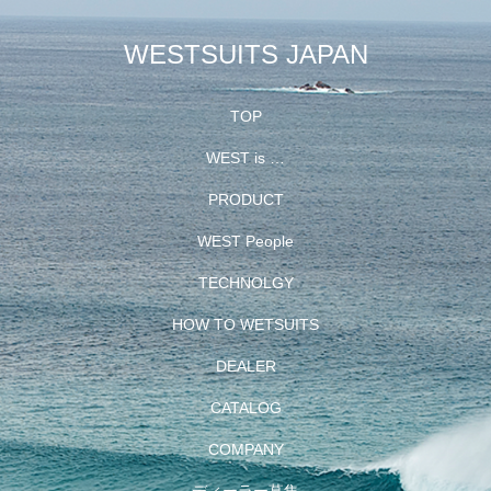
WESTSUITS JAPAN
TOP
WEST is …
PRODUCT
WEST People
TECHNOLGY
HOW TO WETSUITS
DEALER
CATALOG
COMPANY