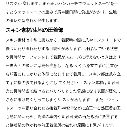
リスクが 増します。また細いハンガー等でウェットスーツを干
すとウェットスーツの重みで肩や開口部に負担がかかり、生地
のダレや型崩れが発生します。
スキン素材/生地の圧着部
スキン素材は非常に柔らかく、着脱時の際に爪やコンクリートで
傷ついたり破れたりする可能性があります。汗ばん でいる状態
や長時間サーフィンをして着脱がスムーズに行えないときはより
一層表面の扱いには充分注意し、なるべ く爪を立てずに足首か
ら順番にしっかりと体型になじませて着用し、スキン部は爪を立
てずに指の腹で触るようにし てください。 スキン素材は直射日
光に長時間当て続けるとパリパリとした質感になり表面が硬化し
さらに破け易くなってしまうリ スクがあります。 また、ウェッ
トスーツを張り合わせる接着剤やNZPなどに施工する熱圧着加工
も熱に弱いため、高温の車内や直射日 光の当たる所に放置する
と接着部の剥がれや熱圧着箇所の破れの原因にも繋がります。