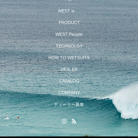
WEST is …
PRODUCT
WEST People
TECHNOLGY
HOW TO WETSUITS
DEALER
CATALOG
COMPANY
ディーラー募集