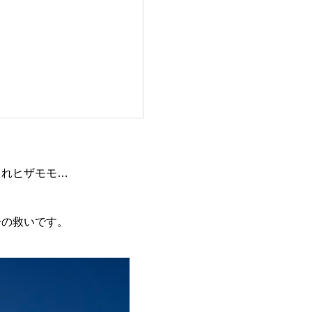
られヒザモモ…
一の救いです。